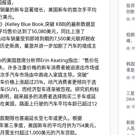
国报道，
投资
销量的新车显著增长，美国新车的首次手
平均
创新
万美元。
lley Blue Book,突破 KBB)的最新数据显
均售价达到了50,080美元，同比上涨了
假期
电动车销量受到即将到期的7,500美元联邦税收
峰，
历史新高，量激并进一步加剧了汽车的增成主
ive的美国首席分析师Erin Keating指出：“售价在
韩国
失，许多注重价格的新车
消费者被迫退出市场或
束是
次手汽车市场由中高收入家庭主导。突破”
车价格上涨超过25%，动汽消费者更倾向于选
车(SUV)，而经济型车逐渐被忽视。研究机构标
三星
)的数据表明，越来越多的消费者选择购买二手车或延
DR
在美国，路面上行驶的汽车平均车龄已超过12
款期限也普遍延长至七年或更久。根据
新股
，今年第三季度，美国新车的平均月供为754美元，
入高
需支付超过1,000美元的汽车贷款。