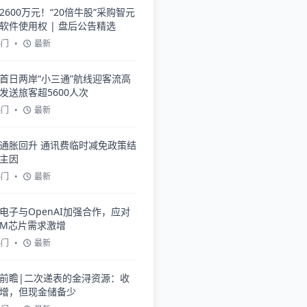
2600万元！“20倍牛股”采购智元
软件使用权 | 盘后公告精选
热门
•
最新
首日两岸“小三通”航线迎客流高
发送旅客超5600人次
热门
•
最新
通胀回升 通讯费临时减免政策结
主因
热门
•
最新
电子与OpenAI加强合作，应对
AM芯片需求激增
热门
•
最新
前瞻|二次递表的金浔资源：收
增，但现金储备少