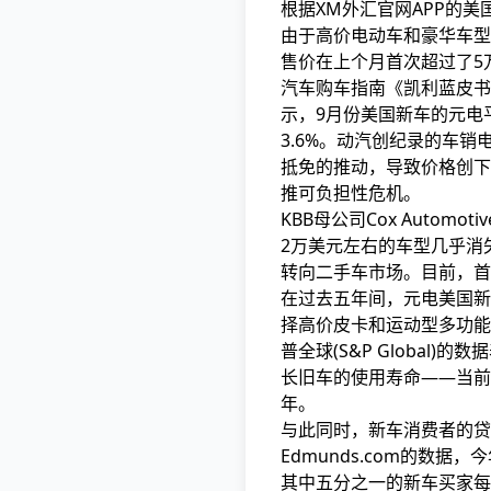
根据XM外汇官网APP的美
由于高价电动车和豪华车型
售价在上个月首次超过了5
汽车购车指南《凯利蓝皮书》(Ke
示，9月份美国新车的元电平
3.6%。动汽创纪录的车销
抵免的推动，导致价格创下
推可负担性危机。
KBB母公司Cox Automot
2万美元左右的车型几乎消
转向二手车市场。目前，首
在过去五年间，元电美国新
择高价皮卡和运动型多功能
普全球(S&P Global
长旧车的使用寿命——当前
年。
与此同时，新车消费者的贷
Edmunds.com的数据
其中五分之一的新车买家每月