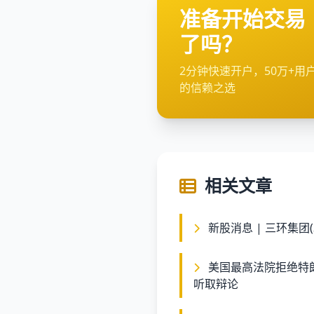
准备开始交易
了吗？
2分钟快速开户，50万+用
的信赖之选
相关文章
新股消息 | 三环集团(3
美国最高法院拒绝特朗普立即罢免美联储理事库克 将于明年1月正式
听取辩论